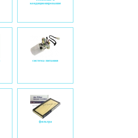
кондиционирование
я
система питания
фильтра