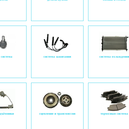
 система
система зажигания
система охлаждени
одъёмники
сцепление и трансмиссия
тормозная система