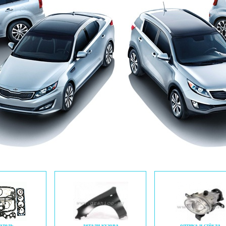
атель
детали кузова
оптика и стёкла