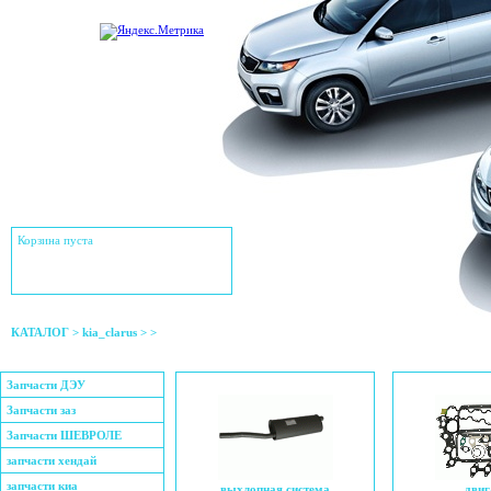
Корзина пуста
КАТАЛОГ
>
kia_clarus
>
>
Запчасти ДЭУ
Запчасти заз
Запчасти ШЕВРОЛЕ
запчасти хендай
запчасти киа
выхлопная система
двиг